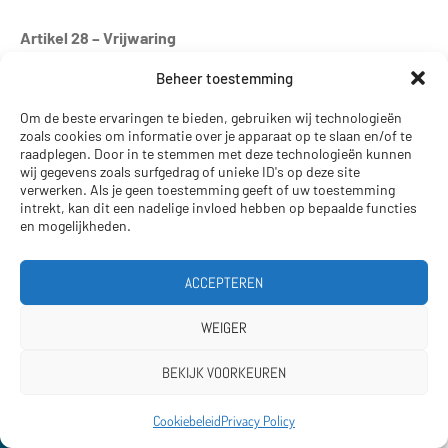
Artikel 28 – Vrijwaring
De klant vrijwaart Brouwer Plaagdierbeheersing tegen
Beheer toestemming
alle aanspraken van derden die verband houden met de
Om de beste ervaringen te bieden, gebruiken wij technologieën
door Brouwer Plaagdierbeheersing geleverde producten
zoals cookies om informatie over je apparaat op te slaan en/of te
en/of diensten.
raadplegen. Door in te stemmen met deze technologieën kunnen
wij gegevens zoals surfgedrag of unieke ID's op deze site
verwerken. Als je geen toestemming geeft of uw toestemming
intrekt, kan dit een nadelige invloed hebben op bepaalde functies
Artikel 29 – Klachten
en mogelijkheden.
De klant dient een door Brouwer
ACCEPTEREN
Plaagdierbeheersing geleverd product of verleende
dienst zo spoedig mogelijk te onderzoeken op
WEIGER
eventuele tekortkomingen.
Beantwoordt een geleverd product of verleende
BEKIJK VOORKEUREN
dienst niet aan hetgeen de klant redelijkerwijs van
de overeenkomst mocht verwachten, dan dient de
Wij zoeken mensen
Cookiebeleid
Privacy Policy
klant Brouwer Plaagdierbeheersing daarvan zo