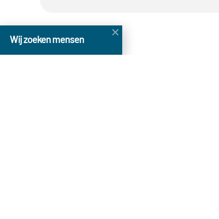
Wij zoeken mensen
Word jij onze nieuwe collega?
Neem contact op met
Sebastiaan Brouwer
Bel nu: 06-53344046