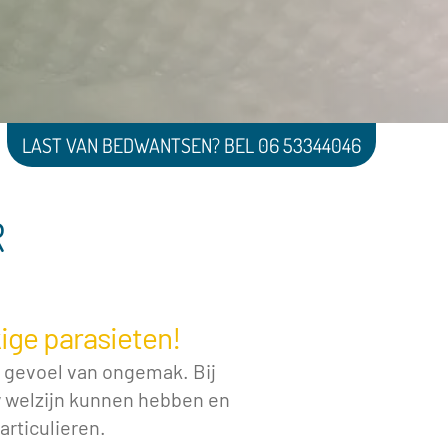
LAST VAN BEDWANTSEN? BEL 06 53344046
R
ige parasieten!
 gevoel van ongemak. Bij
 welzijn kunnen hebben en
rticulieren.