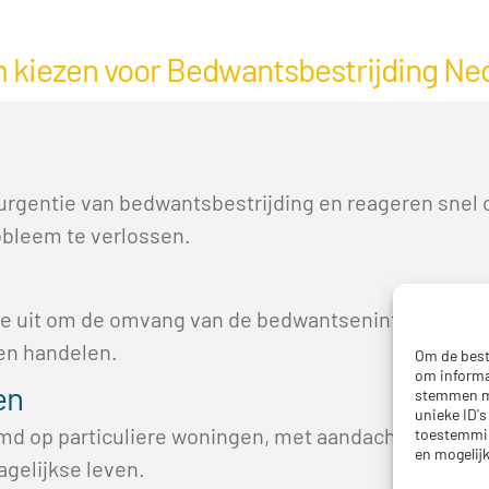
kiezen voor Bedwantsbestrijding Ne
 urgentie van bedwantsbestrijding en reageren snel
obleem te verlossen.
e uit om de omvang van de bedwantseninfestatie in 
nen handelen.
Om de best
om informat
en
stemmen me
unieke ID's
d op particuliere woningen, met aandacht voor zowe
toestemmin
en mogelij
agelijkse leven.