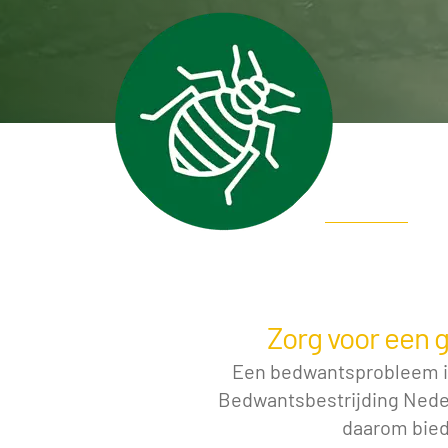
Zorg voor een 
Een bedwantsprobleem in
Bedwantsbestrijding Nede
daarom bied