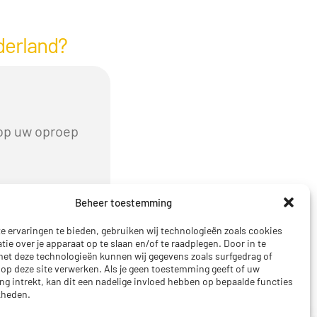
derland?
 op uw oproep
Beheer toestemming
uw huis vast
e ervaringen te bieden, gebruiken wij technologieën zoals cookies
ie over je apparaat op te slaan en/of te raadplegen. Door in te
t deze technologieën kunnen wij gegevens zoals surfgedrag of
 op deze site verwerken. Als je geen toestemming geeft of uw
l effectiviteit
g intrekt, kan dit een nadelige invloed hebben op bepaalde functies
kheden.